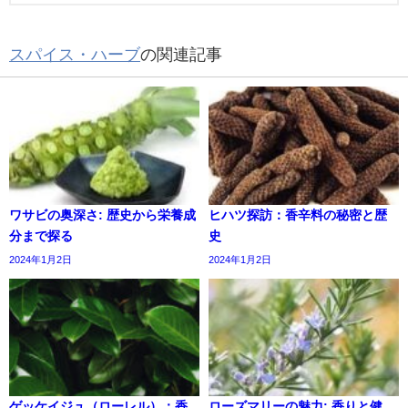
スパイス・ハーブ
の関連記事
ワサビの奥深さ: 歴史から栄養成
ヒハツ探訪：香辛料の秘密と歴
分まで探る
史
2024年1月2日
2024年1月2日
ゲッケイジュ（ローレル）：香
ローズマリーの魅力: 香りと健