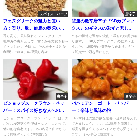
スパイス・ハーブ
唐辛子
フェヌグリークの魅力と使い
悲運の激辛唐辛子『SBカプマッ
方：香り、味、健康の奥深い世
クス』のギネスの栄光と悲しい
界
物語
香り高く、風味溢れるフェヌグリーク。
辛さの極地と運命の波乱に満ちた物語が織
地中海の恵みとして、古くから文化を彩っ
り成す、「SBカプマックス」の世界へよ
てきました。 今回は、その歴史と多彩な
うこそ。 1989年の開発から始まり、ギネ
利用法に迫り、料理愛好者や...
ス認定の栄冠を手にした...
唐辛子
唐辛子
ビショップス・クラウン・ペッ
バハミアン・ゴート・ペッパ
パー：スパイス好きな人への魅
ー：辛味と風味の旅
力的な食材の紹介
ビショップス・クラウン・ペッパーは、ス
バハマ料理の魅力的な世界へ足を踏み入れ
パイス愛好家や料理好きな人々にとって、
てみましょう。 ここには味覚を刺激し、
魅力的な食材です。 その名前の由来から
感覚を掻き立てるスパイスが待ち受けてい
して興味深く、その特徴的な...
ます。 その中心に位置する...