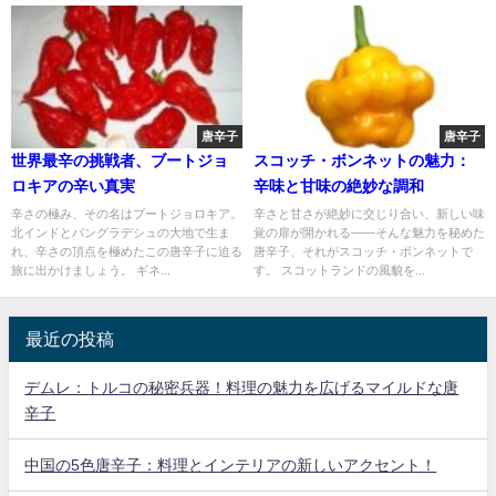
唐辛子
唐辛子
世界最辛の挑戦者、ブートジョ
スコッチ・ボンネットの魅力：
ロキアの辛い真実
辛味と甘味の絶妙な調和
辛さの極み、その名はブートジョロキア。
辛さと甘さが絶妙に交じり合い、新しい味
北インドとバングラデシュの大地で生ま
覚の扉が開かれる――そんな魅力を秘めた
れ、辛さの頂点を極めたこの唐辛子に迫る
唐辛子、それがスコッチ・ボンネットで
旅に出かけましょう。 ギネ...
す。 スコットランドの風貌を...
最近の投稿
デムレ：トルコの秘密兵器！料理の魅力を広げるマイルドな唐
辛子
中国の5色唐辛子：料理とインテリアの新しいアクセント！