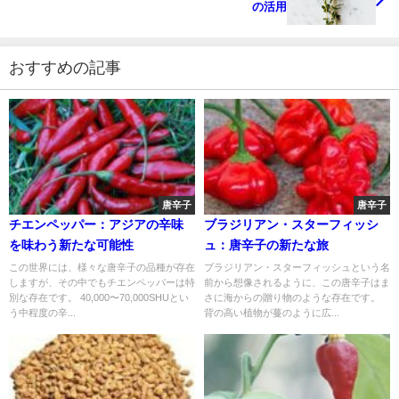
の活用
おすすめの記事
唐辛子
唐辛子
チエンペッパー：アジアの辛味
ブラジリアン・スターフィッシ
を味わう新たな可能性
ュ：唐辛子の新たな旅
この世界には、様々な唐辛子の品種が存在
ブラジリアン・スターフィッシュという名
しますが、その中でもチエンペッパーは特
前から想像されるように、この唐辛子はま
別な存在です。 40,000〜70,000SHUとい
さに海からの贈り物のような存在です。
う中程度の辛...
背の高い植物が蔓のように広...