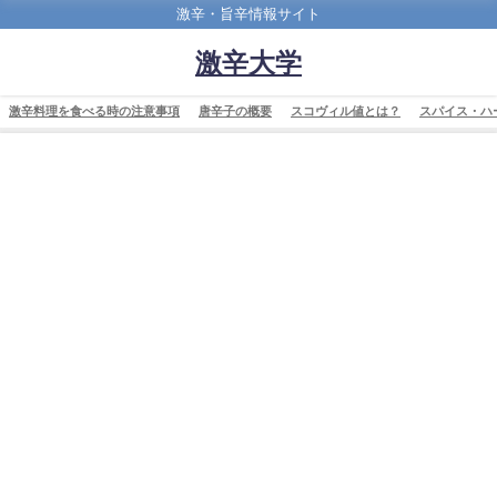
激辛・旨辛情報サイト
激辛大学
激辛料理を食べる時の注意事項
唐辛子の概要
スコヴィル値とは？
スパイス・ハ