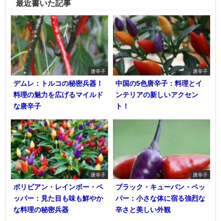
最近書いた記事
唐辛子
唐辛子
デムレ：トルコの秘密兵器！
中国の5色唐辛子：料理とイ
料理の魅力を広げるマイルド
ンテリアの新しいアクセン
な唐辛子
ト！
唐辛子
唐辛子
ボリビアン・レインボー・ペ
ブラック・キューバン・ペッ
ッパー：見た目も味も鮮やか
パー：小さな体に宿る強烈な
な料理の秘密兵器
辛さと美しい外観