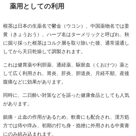
薬用としての利用
根茎は日本の生薬名で鬱金（ウコン）、中国薬物名では姜
黄（きょうおう）、ハーブ名はターメリックと呼ばれ、秋
に掘り採った根茎はコルク層を取り除いた後、通常湯通し
してから天日乾燥して調製されます。
これは健胃薬や利胆薬、通経薬、駆瘀血（くおけつ）薬と
して広く利用され、胃炎、肝炎、胆道炎、月経不順、産後
腹痛などに効果があります。
同時に、二日酔い対策などを謳った健康食品としても人気
があります。
鎮痛・止血の作用があるため、軟膏にも配合され、漢方処
方では痔や痒み、初期の打ち身・捻挫に外用される中黄膏
にのみ組み込まれます。