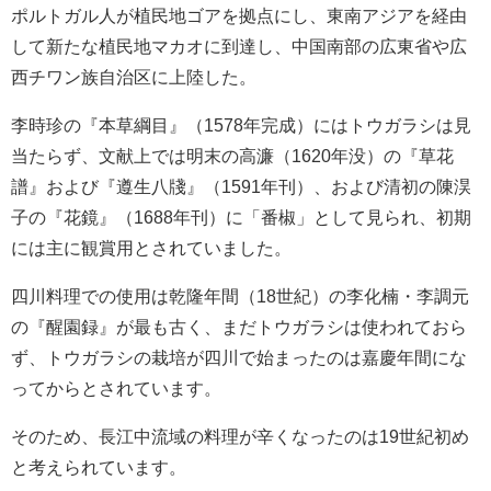
ポルトガル人が植民地ゴアを拠点にし、東南アジアを経由
して新たな植民地マカオに到達し、中国南部の広東省や広
西チワン族自治区に上陸した。
李時珍の『本草綱目』（1578年完成）にはトウガラシは見
当たらず、文献上では明末の高濂（1620年没）の『草花
譜』および『遵生八牋』（1591年刊）、および清初の陳淏
子の『花鏡』（1688年刊）に「番椒」として見られ、初期
には主に観賞用とされていました。
四川料理での使用は乾隆年間（18世紀）の李化楠・李調元
の『醒園録』が最も古く、まだトウガラシは使われておら
ず、トウガラシの栽培が四川で始まったのは嘉慶年間にな
ってからとされています。
そのため、長江中流域の料理が辛くなったのは19世紀初め
と考えられています。