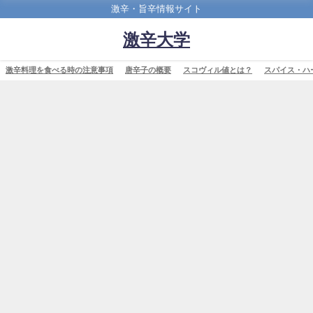
激辛・旨辛情報サイト
激辛大学
激辛料理を食べる時の注意事項
唐辛子の概要
スコヴィル値とは？
スパイス・ハ