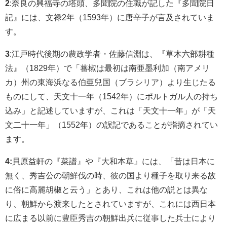
2
:奈良の興福寺の塔頭、多聞院の住職が記した『多聞院日
記』には、文禄2年（1593年）に唐辛子が言及されていま
す。
3
:江戸時代後期の農政学者・佐藤信淵は、『草木六部耕種
法』（1829年）で「蕃椒は最初は南亜墨利加（南アメリ
カ）州の東海浜なる伯亜兒国（ブラシリア）より生じたる
ものにして、天文十一年（1542年）にポルトガル人の持ち
込み」と記述していますが、これは「天文十一年」が「天
文二十一年」（1552年）の誤記であることが指摘されてい
ます。
4:
貝原益軒の『菜譜』や『大和本草』には、「昔は日本に
無く、秀吉公の朝鮮伐の時、彼の国より種子を取り来る故
に俗に高麗胡椒と云う」とあり、これは他の説とは異な
り、朝鮮から渡来したとされていますが、これには西日本
に広まる以前に豊臣秀吉の朝鮮出兵に従事した兵士により