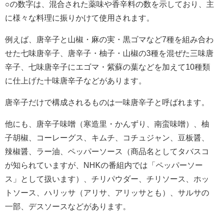
○の数字は、混合された薬味や香辛料の数を示しており、主
に様々な料理に振りかけて使用されます。
例えば、唐辛子と山椒・麻の実・黒ゴマなど7種を組み合わ
せた七味唐辛子、唐辛子・柚子・山椒の3種を混ぜた三味唐
辛子、七味唐辛子にエゴマ・紫蘇の葉などを加えて10種類
に仕上げた十味唐辛子などがあります。
唐辛子だけで構成されるものは一味唐辛子と呼ばれます。
他にも、唐辛子味噌（寒造里・かんずり、南蛮味噌）、柚
子胡椒、コーレーグス、キムチ、コチュジャン、豆板醤、
辣椒醤、ラー油、ペッパーソース（商品名としてタバスコ
が知られていますが、NHKの番組内では「ペッパーソー
ス」として扱います）、チリパウダー、チリソース、ホッ
トソース、ハリッサ（アリサ、アリッサとも）、サルサの
一部、デスソースなどがあります。