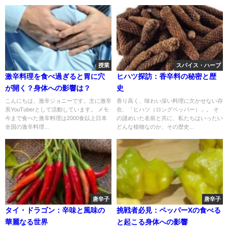
授業
スパイス・ハーブ
激辛料理を食べ過ぎると胃に穴
ヒハツ探訪：香辛料の秘密と歴
が開く？身体への影響は？
史
こんにちは、激辛ジョニーです。主に激辛
香り高く、味わい深い料理に欠かせない存
系YouTuberとして活動しています。 メモ
在、「ヒハツ（ロングペッパー）」。 そ
今まで食べた激辛料理は2000食以上日本
の謎めいた名前と共に、私たちはいったい
全国の激辛料理...
どんな植物なのか、その歴史...
唐辛子
唐辛子
タイ・ドラゴン：辛味と風味の
挑戦者必見：ペッパーXの食べる
華麗なる世界
と起こる身体への影響