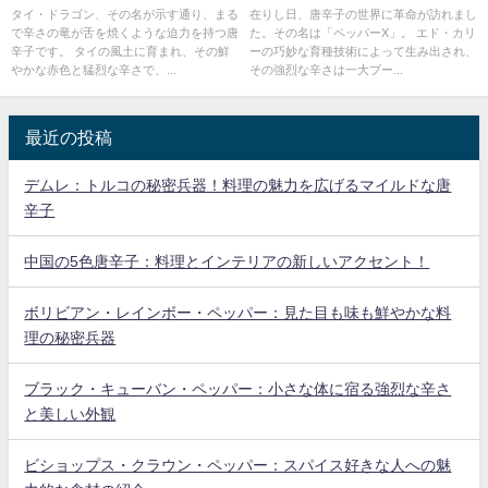
タイ・ドラゴン、その名が示す通り、まる
在りし日、唐辛子の世界に革命が訪れまし
で辛さの竜が舌を焼くような迫力を持つ唐
た。その名は「ペッパーX」。 エド・カリ
辛子です。 タイの風土に育まれ、その鮮
ーの巧妙な育種技術によって生み出され、
やかな赤色と猛烈な辛さで、...
その強烈な辛さは一大ブー...
最近の投稿
デムレ：トルコの秘密兵器！料理の魅力を広げるマイルドな唐
辛子
中国の5色唐辛子：料理とインテリアの新しいアクセント！
ボリビアン・レインボー・ペッパー：見た目も味も鮮やかな料
理の秘密兵器
ブラック・キューバン・ペッパー：小さな体に宿る強烈な辛さ
と美しい外観
ビショップス・クラウン・ペッパー：スパイス好きな人への魅