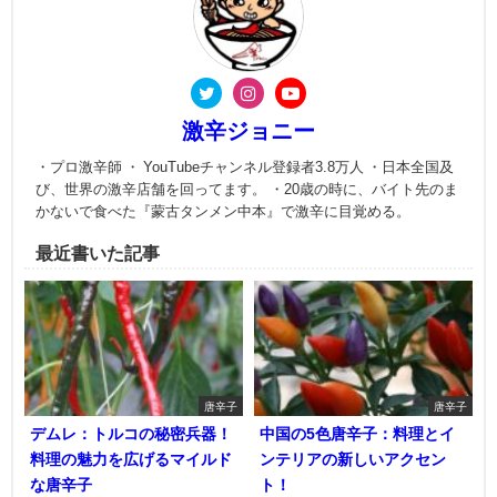
激辛ジョニー
・プロ激辛師 ・ YouTubeチャンネル登録者3.8万人 ・日本全国及
び、世界の激辛店舗を回ってます。 ・20歳の時に、バイト先のま
かないで食べた『蒙古タンメン中本』で激辛に目覚める。
最近書いた記事
唐辛子
唐辛子
デムレ：トルコの秘密兵器！
中国の5色唐辛子：料理とイ
料理の魅力を広げるマイルド
ンテリアの新しいアクセン
な唐辛子
ト！