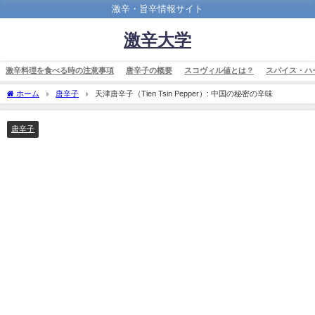
激辛・旨辛情報サイト
激辛大学
激辛料理を食べる時の注意事項
唐辛子の概要
スコヴィル値とは？
スパイス・ハ
ホーム
唐辛子
天津唐辛子（Tien Tsin Pepper）: 中国の秘密の辛味
唐辛子