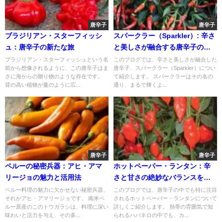
唐辛子
唐辛子
ブラジリアン・スターフィッシ
スパークラー（Sparkler）: 辛さ
ュ：唐辛子の新たな旅
と美しさが融合する唐辛子の魅
力
ブラジリアン・スターフィッシュという名
このブログでは、辛さと美しさが融合した
前から想像されるように、この唐辛子はま
唐辛子、スパークラー（Sparkler）につい
さに海からの贈り物のような存在です。
て紹介します。 スパークラーはその名の
背の高い植物が蔓のように広...
通り、まるで輝くよ...
唐辛子
唐辛子
ペルーの秘密兵器：アヒ・アマ
ホットペーパー・ランタン：辛
リージョの魅力と活用法
さと甘さの絶妙なバランスを楽
しむ唐辛子
ペルー料理の魅力に欠かせない秘密兵器、
このブログでは、唐辛子の中でも特に注目
それがアヒ・アマリージョです。 南米ペ
されるホットペーパー・ランタンについて
ルー原産のこのトウガラシは、料理に深い
詳しくご紹介します。 熱帯の雰囲気で知
味わいと活力を与え、その多...
られるハバネロの中でも、カ...