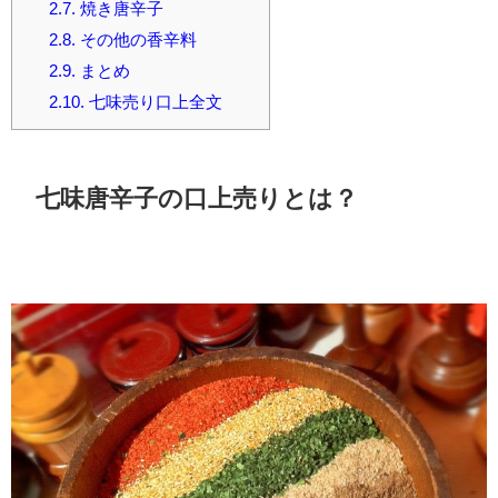
2.7.
焼き唐辛子
2.8.
その他の香辛料
2.9.
まとめ
2.10.
七味売り口上全文
七味唐辛子の口上売りとは？