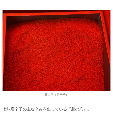
鷹の爪（唐辛子）
七味唐辛子の主な辛みを出している『鷹の爪』。