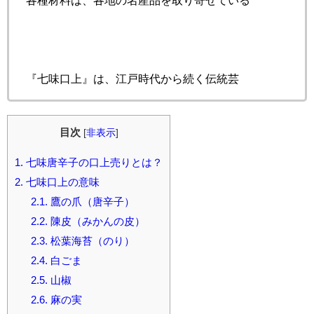
各種材料は、各地の名産品を取り寄せている
『七味口上』は、江戸時代から続く伝統芸
目次
[
非表示
]
1.
七味唐辛子の口上売りとは？
2.
七味口上の意味
2.1.
鷹の爪（唐辛子）
2.2.
陳皮（みかんの皮）
2.3.
松葉海苔（のり）
2.4.
白ごま
2.5.
山椒
2.6.
麻の実