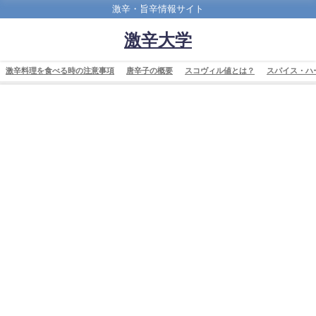
激辛・旨辛情報サイト
激辛大学
激辛料理を食べる時の注意事項
唐辛子の概要
スコヴィル値とは？
スパイス・ハ