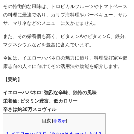
その特徴的な風味は、トロピカルフルーツやトマトベース
の料理に最適であり、カリブ海料理やバーベキュー、サル
サ、マリネなどのメニューに欠かせません。
また、その栄養価も高く、ビタミンAやビタミンC、鉄分、
マグネシウムなどを豊富に含んでいます。
今回は、イエローハバネロの魅力に迫り、料理愛好家や健
康志向の人々に向けてその活用法や効能を紹介します。
【要約】
イエローハバネロ: 強烈な辛味、独特の風味
栄養価: ビタミン豊富、低カロリー
辛さは約30万スコヴィル
目次
[
非表示
]
1.
イエローハバネロ（Yellow Habanero）とは？