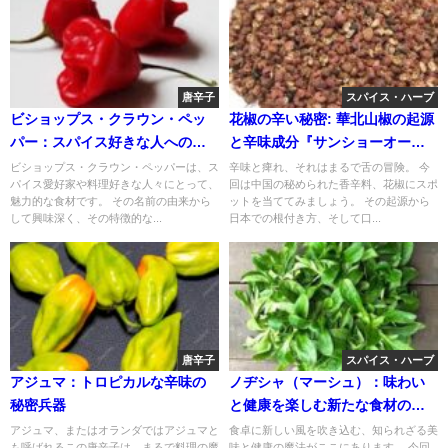
唐辛子
スパイス・ハーブ
ビショップス・クラウン・ペッ
花椒の辛い秘密: 華北山椒の起源
パー：スパイス好きな人への魅
と辛味成分『サンショーオー
力的な食材の紹介
ル』に迫る
ビショップス・クラウン・ペッパーは、ス
辛味と痺れ、それはまるで舌の冒険。 今
パイス愛好家や料理好きな人々にとって、
回は中国の秘められた香辛料、花椒にスポ
魅力的な食材です。 その名前の由来から
ットを当ててみましょう。 その起源から
して興味深く、その特徴的な...
日本での根付き方、そして口...
唐辛子
スパイス・ハーブ
アジュマ：トロピカルな辛味の
ノヂシャ（マーシュ）：味わい
秘密兵器
と健康を楽しむ新たな食材の魅
力"
アジュマ、またはオランダではアジュマと
食卓に新しい風を吹き込む、知られざる美
も呼ばれるこの唐辛子は、まるで料理の魔
味と健康の魔法がここにあります。 今回