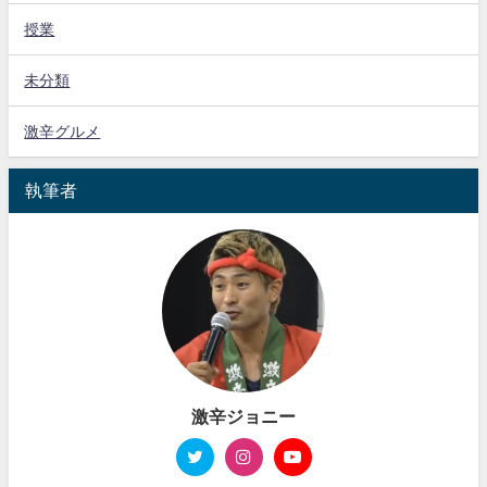
授業
未分類
激辛グルメ
執筆者
激辛ジョニー