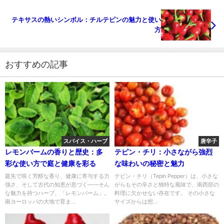
テキサスの熱いシンボル：チルテピンの魅力と使い
方
おすすめの記事
スパイス・ハーブ
唐辛子
レモンバームの香りと歴史：多
テピン・チリ：小さながら強烈
彩な使い方で庭と健康を彩る
な味わいの秘密と魅力
庭先で咲く芳醇な香り、健康に寄与する力
テピン・チリ（Tepin Pepper）は、小さな
強さ、そして古代の知恵が息づく――そん
がらもその辛さと独特な風味で、南西部の
な魅力を持つハーブ、「レモンバーム」。
料理に欠かせない存在です。 その小さな
南ヨーロッパの大地で育ま...
サイズからは想...