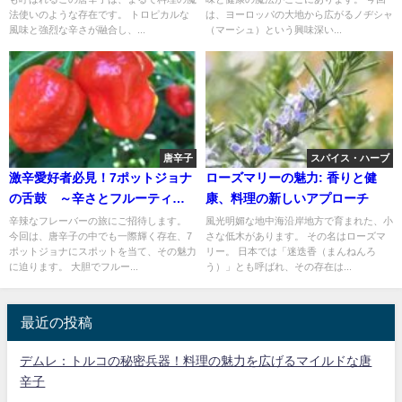
法使いのような存在です。 トロピカルな
は、ヨーロッパの大地から広がるノヂシャ
風味と強烈な辛さが融合し、...
（マーシュ）という興味深い...
唐辛子
スパイス・ハーブ
激辛愛好者必見！7ポットジョナ
ローズマリーの魅力: 香りと健
の舌鼓 ～辛さとフルーティー
康、料理の新しいアプローチ
な魅力～
辛辣なフレーバーの旅にご招待します。
風光明媚な地中海沿岸地方で育まれた、小
今回は、唐辛子の中でも一際輝く存在、7
さな低木があります。 その名はローズマ
ポットジョナにスポットを当て、その魅力
リー。 日本では「迷迭香（まんねんろ
に迫ります。 大胆でフルー...
う）」とも呼ばれ、その存在は...
最近の投稿
デムレ：トルコの秘密兵器！料理の魅力を広げるマイルドな唐
辛子