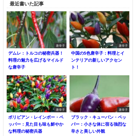
最近書いた記事
唐辛子
唐辛子
デムレ：トルコの秘密兵器！
中国の5色唐辛子：料理とイ
料理の魅力を広げるマイルド
ンテリアの新しいアクセン
な唐辛子
ト！
唐辛子
唐辛子
ボリビアン・レインボー・ペ
ブラック・キューバン・ペッ
ッパー：見た目も味も鮮やか
パー：小さな体に宿る強烈な
な料理の秘密兵器
辛さと美しい外観