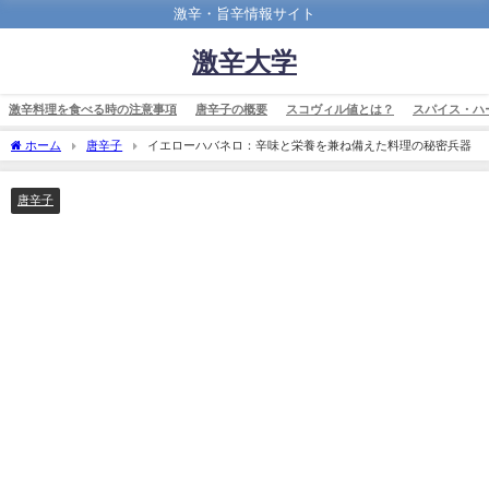
激辛・旨辛情報サイト
激辛大学
激辛料理を食べる時の注意事項
唐辛子の概要
スコヴィル値とは？
スパイス・ハ
ホーム
唐辛子
イエローハバネロ：辛味と栄養を兼ね備えた料理の秘密兵器
唐辛子