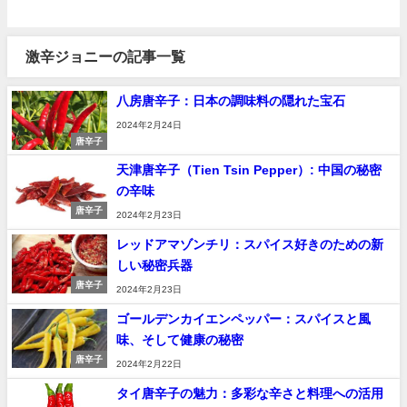
激辛ジョニーの記事一覧
八房唐辛子：日本の調味料の隠れた宝石
2024年2月24日
唐辛子
天津唐辛子（Tien Tsin Pepper）: 中国の秘密
の辛味
唐辛子
2024年2月23日
レッドアマゾンチリ：スパイス好きのための新
しい秘密兵器
唐辛子
2024年2月23日
ゴールデンカイエンペッパー：スパイスと風
味、そして健康の秘密
唐辛子
2024年2月22日
タイ唐辛子の魅力：多彩な辛さと料理への活用