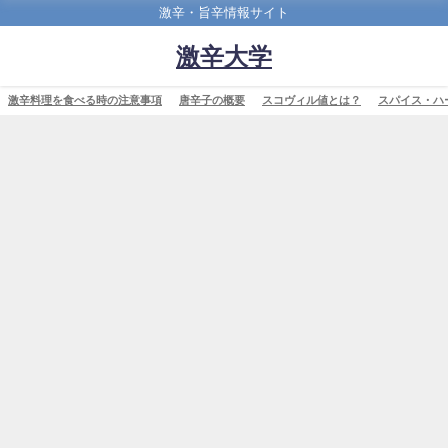
激辛・旨辛情報サイト
激辛大学
激辛料理を食べる時の注意事項
唐辛子の概要
スコヴィル値とは？
スパイス・ハ