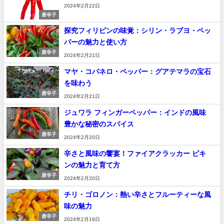
2024年2月22日
唐辛子
探究フィリピンの味覚：シリン・ラブヨ・ペッ
パーの魅力と使い方
唐辛子
2024年2月21日
マヤ・コバネロ・ペッパー：グアテマラの宝石
を味わう
唐辛子
2024年2月21日
ジュワラ フィンガーペッパー：インドの風味
豊かな秘密のスパイス
唐辛子
2024年2月20日
辛さと風味の饗宴！ファイアクラッカー ピキ
ンの魅力と育て方
唐辛子
2024年2月20日
チリ・ゴロノン：熱い辛さとフルーティーな風
味の魅力
唐辛子
2024年2月19日